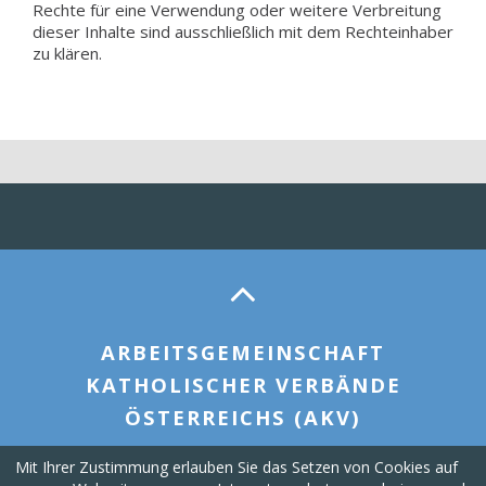
Rechte für eine Verwendung oder weitere Verbreitung
dieser Inhalte sind ausschließlich mit dem Rechteinhaber
zu klären.
ARBEITSGEMEINSCHAFT
KATHOLISCHER VERBÄNDE
ÖSTERREICHS (AKV)
Mit Ihrer Zustimmung erlauben Sie das Setzen von Cookies auf
office@akv.or.at
+43 1 516 11
Spiegelgasse 3, 1010