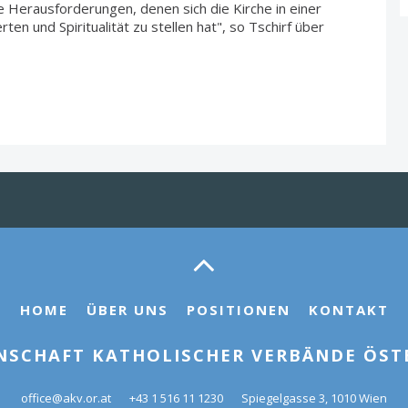
 Herausforderungen, denen sich die Kirche in einer
en und Spiritualität zu stellen hat", so Tschirf über
HOME
ÜBER UNS
POSITIONEN
KONTAKT
NSCHAFT KATHOLISCHER VERBÄNDE ÖSTE
office@akv.or.at
+43 1 516 11 1230
Spiegelgasse 3, 1010 Wien